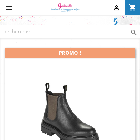
shopping_cart



PROMO !