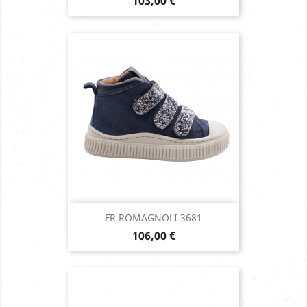
Prix
103,00 €
FR ROMAGNOLI 3681
Prix
106,00 €