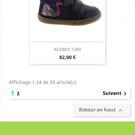
ACEBOS 1389
Prix
82,00 €
Affichage 1-24 de 39 article(s)
1
Suivant
2

Retour en haut
