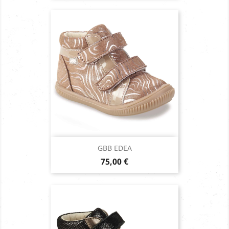
GBB EDEA
Prix
75,00 €