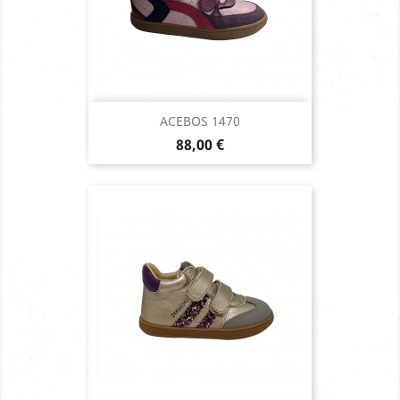
ACEBOS 1470
Prix
88,00 €