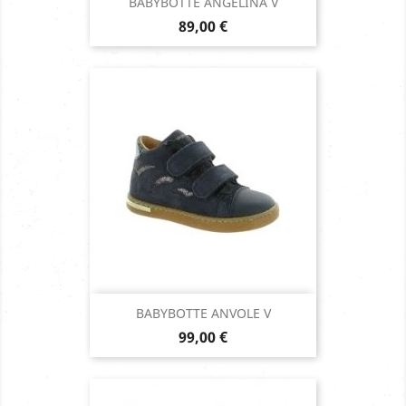
BABYBOTTE ANGELINA V
Prix
89,00 €
BABYBOTTE ANVOLE V
Prix
99,00 €