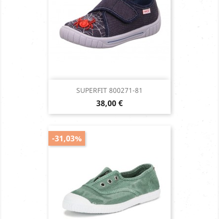
SUPERFIT 800271-81
Prix
38,00 €
-31,03%