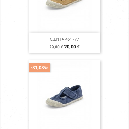
CIENTA 451777
Prix
Prix
20,00 €
29,00 €
de
base
-31,03%