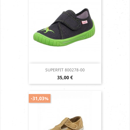
SUPERFIT 800278-00
Prix
35,00 €
-31,03%