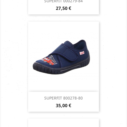
SUPERFIT 000279-84
Prix
27,50 €
SUPERFIT 800278-80
Prix
35,00 €