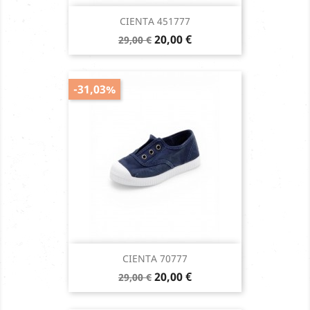
CIENTA 451777
Prix
Prix
20,00 €
29,00 €
de
base
-31,03%
CIENTA 70777
Prix
Prix
20,00 €
29,00 €
de
base