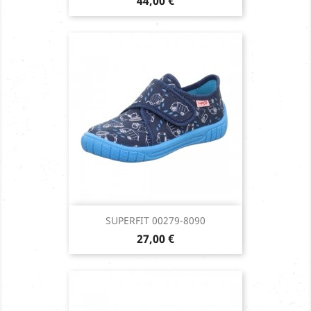
Prix
44,00 €
SUPERFIT 00279-8090
Prix
27,00 €