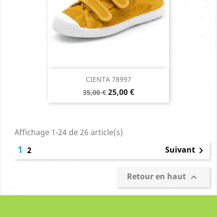
CIENTA 78997
Prix
Prix
25,00 €
35,00 €
de
base
Affichage 1-24 de 26 article(s)
1
Suivant
2

Retour en haut
