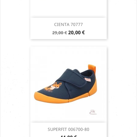
CIENTA 70777
Prix
Prix
20,00 €
29,00 €
de
base
SUPERFIT 006700-80