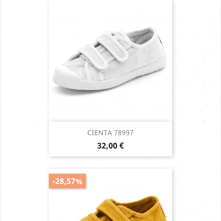
CIENTA 78997
Prix
32,00 €
-28,57%