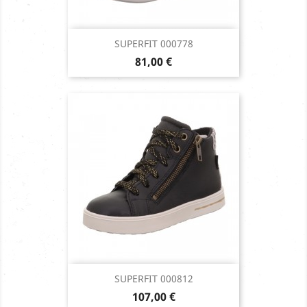
SUPERFIT 000778
Prix
81,00 €
SUPERFIT 000812
Prix
107,00 €