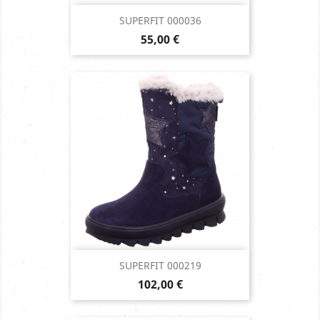
SUPERFIT 000036
Prix
55,00 €
SUPERFIT 000219
Prix
102,00 €