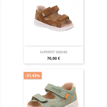
SUPERFIT 000540
Prix
70,00 €
-21,43%