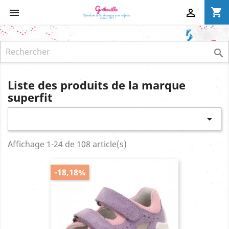
shopping_cart



Liste des produits de la marque
superfit

Affichage 1-24 de 108 article(s)
-18,18%