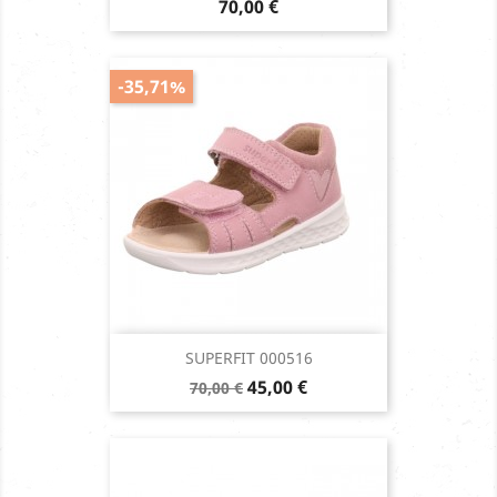
Prix
70,00 €
-35,71%
SUPERFIT 000516
Prix
Prix
45,00 €
70,00 €
de
base