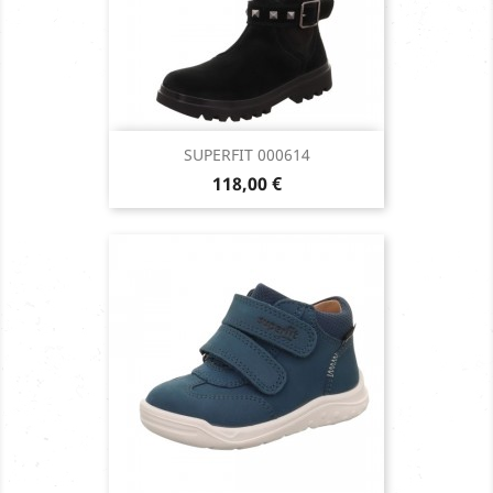
SUPERFIT 000614
Prix
118,00 €