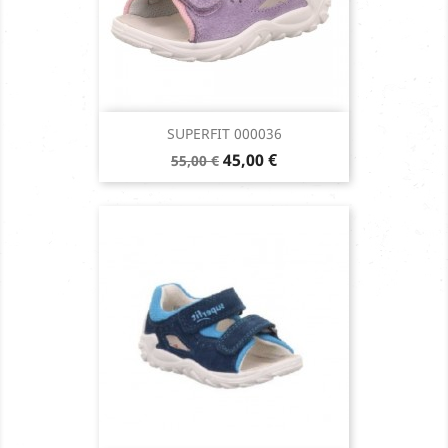
SUPERFIT 000036
Prix
Prix
45,00 €
55,00 €
de
base