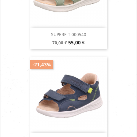
SUPERFIT 000540
Prix
Prix
55,00 €
70,00 €
de
base
-21,43%