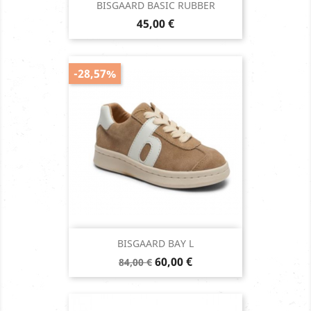
BISGAARD BASIC RUBBER
Prix
45,00 €
-28,57%
BISGAARD BAY L
Prix
Prix
60,00 €
84,00 €
de
base