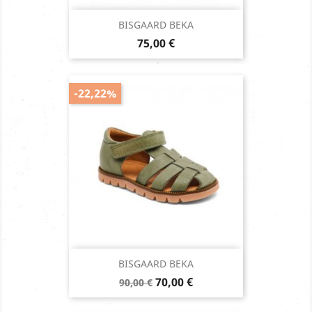
BISGAARD BEKA
Prix
75,00 €
-22,22%
BISGAARD BEKA
Prix
Prix
70,00 €
90,00 €
de
base