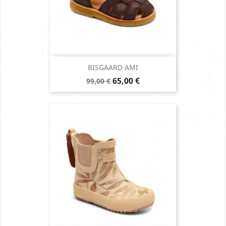
BISGAARD AMI
Prix
Prix
65,00 €
99,00 €
de
base