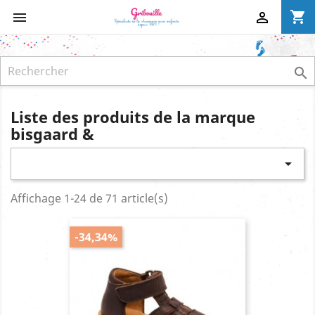
shopping_cart



Liste des produits de la marque
bisgaard &

Affichage 1-24 de 71 article(s)
-34,34%