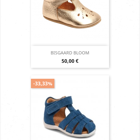
BISGAARD BLOOM
Prix
50,00 €
-33,33%