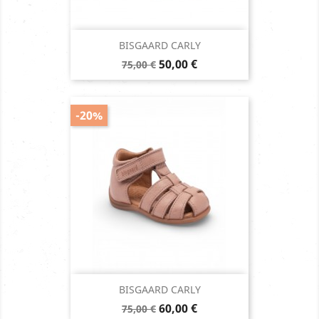
BISGAARD CARLY
Prix
Prix
50,00 €
75,00 €
de
base
-20%
BISGAARD CARLY
Prix
Prix
60,00 €
75,00 €