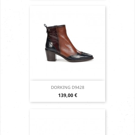
DORKING D9428
Prix
139,00 €