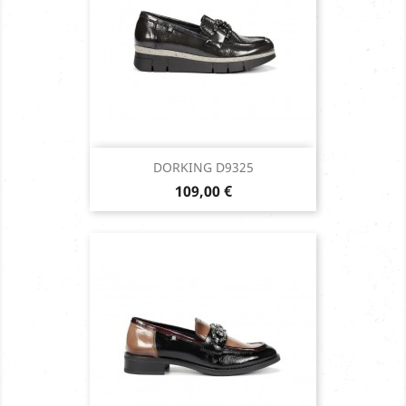
DORKING D9325
Prix
109,00 €