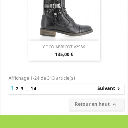
COCO ABRICOT V2986
Prix
135,00 €
Affichage 1-24 de 313 article(s)
1
Suivant
2
3
…
14

Retour en haut
