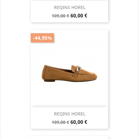
REQINS HOREL
Prix
Prix
60,00 €
109,00 €
de
base
-44,95%
REQINS HOREL
Prix
Prix
60,00 €
109,00 €
de
base