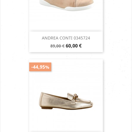
ANDREA CONTI 0345724
Prix
Prix
60,00 €
89,00 €
de
base
-44,95%