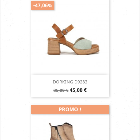
-47,06%
DORKING D9283
Prix
Prix
45,00 €
85,00 €
de
base
PROMO !