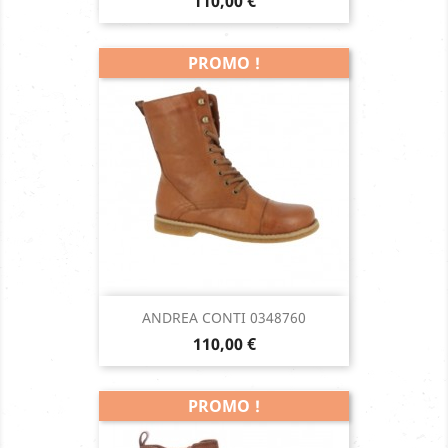
Prix
110,00 €
PROMO !
ANDREA CONTI 0348760
Prix
110,00 €
PROMO !