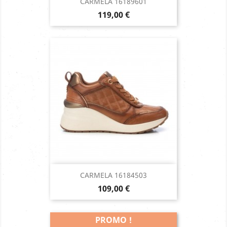
CARMELA 16189601
Prix
119,00 €
CARMELA 16184503
Prix
109,00 €
PROMO !