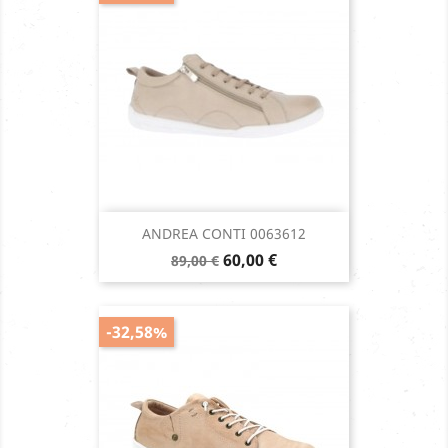
ANDREA CONTI 0063612
Prix
Prix
60,00 €
89,00 €
de
base
-32,58%