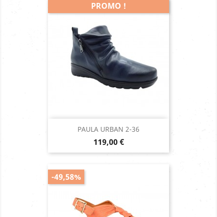
PROMO !
PAULA URBAN 2-36
Prix
119,00 €
-49,58%