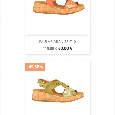
PAULA URBAN 33-710
Prix
Prix
60,00 €
119,00 €
de
base
-49,58%