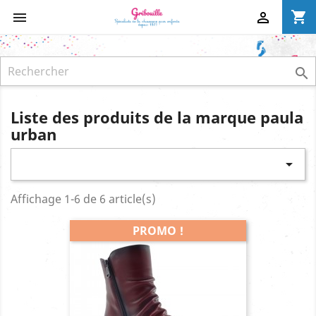
shopping_cart



Liste des produits de la marque paula
urban

Affichage 1-6 de 6 article(s)
PROMO !