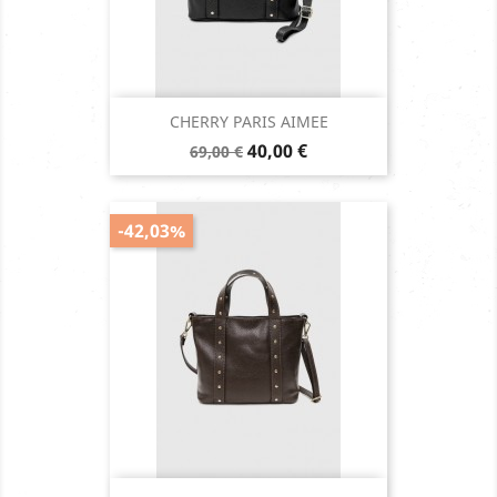
CHERRY PARIS AIMEE
Prix
Prix
40,00 €
69,00 €
de
base
-42,03%