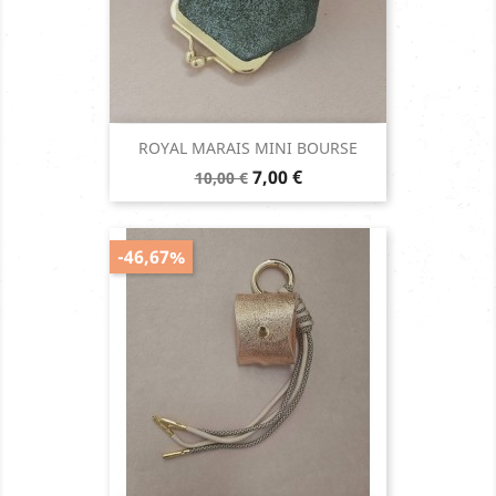
ROYAL MARAIS MINI BOURSE
Prix
Prix
7,00 €
10,00 €
de
base
-46,67%