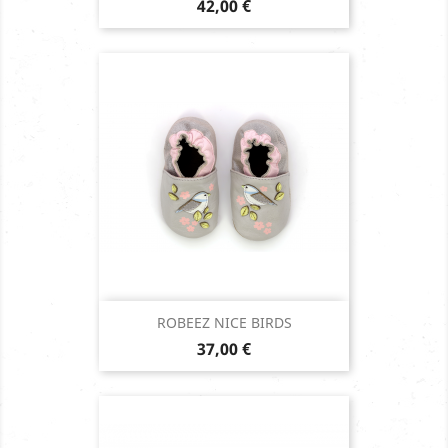
Prix
42,00 €
ROBEEZ NICE BIRDS
Prix
37,00 €