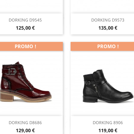
Aperçu rapide
Aperçu rapide


DORKING D9545
DORKING D9573
Prix
Prix
Cuero
125,00 €
135,00 €
PROMO !
PROMO !
Aperçu rapide
Aperçu rapide


DORKING D8686
DORKING 8906
Prix
Prix
Noir
129,00 €
119,00 €