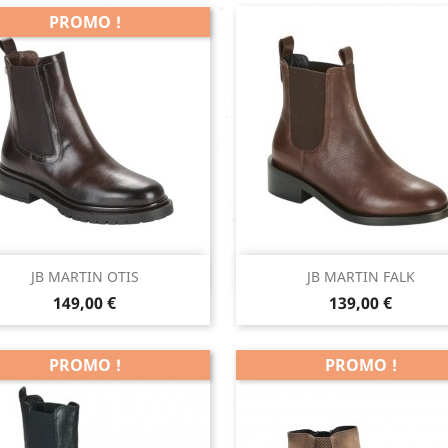
PROMO !
Aperçu rapide
Aperçu rapide


JB MARTIN OTIS
JB MARTIN FALK
Prix
Prix
Marron
Marron
149,00 €
139,00 €
PROMO !
PROMO !