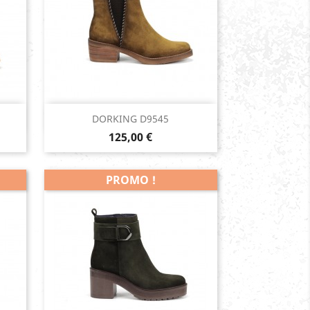
Aperçu rapide

DORKING D9545
Prix
125,00 €
PROMO !