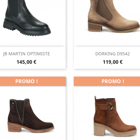
Aperçu rapide
Aperçu rapide


JB MARTIN OPTIMISTE
DORKING D9542
Prix
Prix
Noir
145,00 €
119,00 €
PROMO !
PROMO !