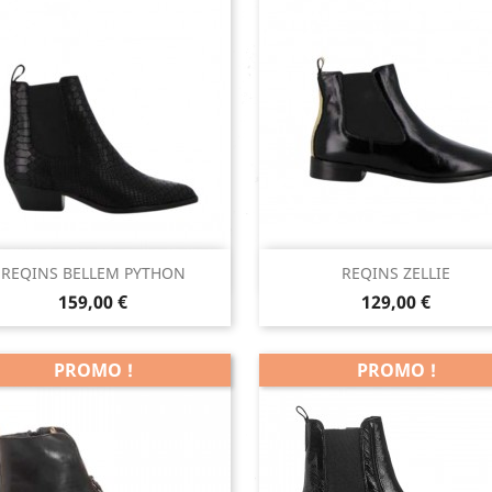
Aperçu rapide
Aperçu rapide


REQINS BELLEM PYTHON
REQINS ZELLIE
Prix
Prix
Noir
159,00 €
129,00 €
PROMO !
PROMO !