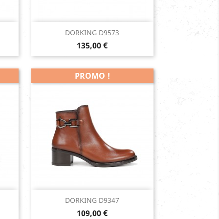
Aperçu rapide

DORKING D9573
Prix
135,00 €
PROMO !
Aperçu rapide

DORKING D9347
Prix
Cuero
109,00 €