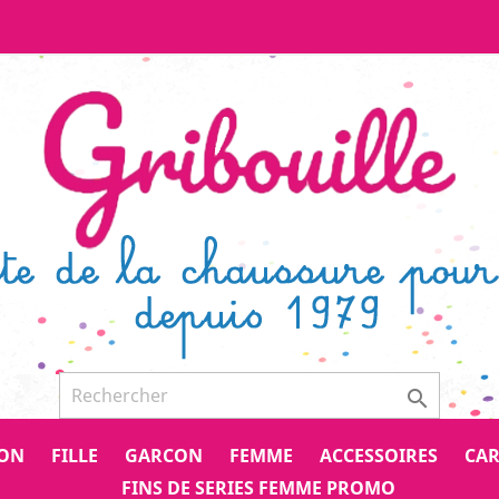

CON
FILLE
GARCON
FEMME
ACCESSOIRES
CAR
FINS DE SERIES FEMME PROMO