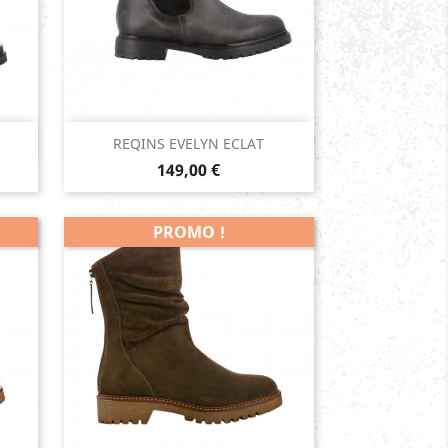
Aperçu rapide

REQINS EVELYN ECLAT
Prix
149,00 €
PROMO !