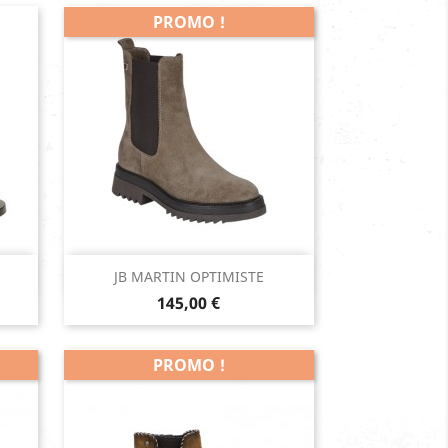
PROMO !
Aperçu rapide

JB MARTIN OPTIMISTE
Prix
Beige
145,00 €
PROMO !