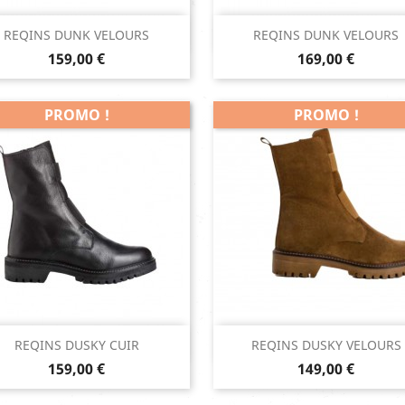
Aperçu rapide
Aperçu rapide


REQINS DUNK VELOURS
REQINS DUNK VELOURS
Prix
Prix
Noisette
159,00 €
169,00 €
PROMO !
PROMO !
Aperçu rapide
Aperçu rapide


REQINS DUSKY CUIR
REQINS DUSKY VELOURS
Prix
Prix
Noir
Noisette
159,00 €
149,00 €