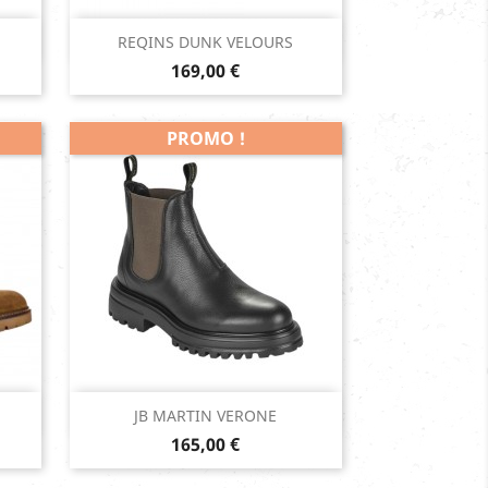
Aperçu rapide

REQINS DUNK VELOURS
Prix
Kaki
169,00 €
PROMO !
Aperçu rapide

JB MARTIN VERONE
Prix
Noir
165,00 €