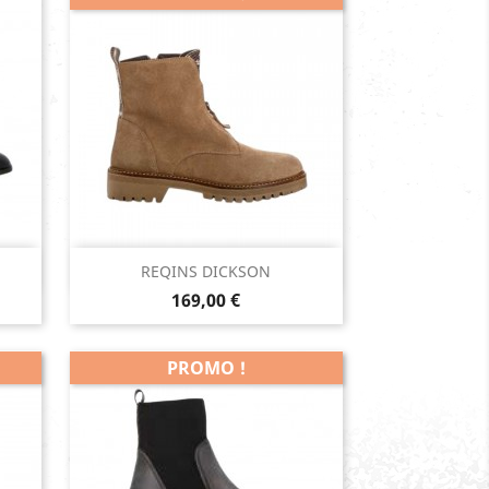
Aperçu rapide

REQINS DICKSON
Prix
169,00 €
PROMO !