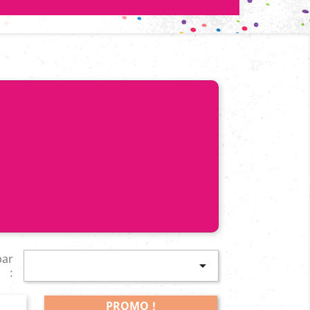
par

:
PROMO !