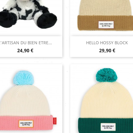
Aperçu rapide
Aperçu rapide


L'ARTISAN DU BIEN ETRE...
HELLO HOSSY BLOCK
Prix
Prix
24,90 €
29,90 €