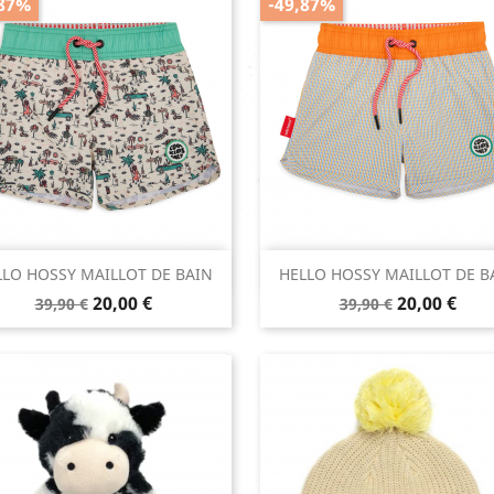
,87%
-49,87%
Aperçu rapide
Aperçu rapide


LLO HOSSY MAILLOT DE BAIN
HELLO HOSSY MAILLOT DE B
Prix
Prix
Prix
Prix
20,00 €
20,00 €
39,90 €
39,90 €
de
de
base
base