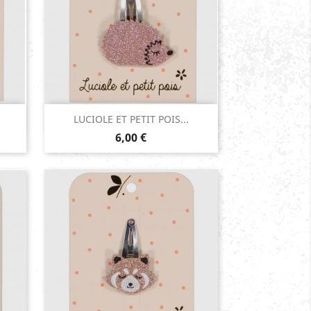
Aperçu rapide

LUCIOLE ET PETIT POIS...
Prix
Rose
6,00 €