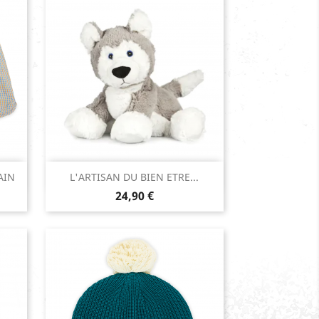
Aperçu rapide

AIN
L'ARTISAN DU BIEN ETRE...
Prix
24,90 €