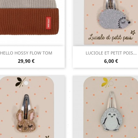
Aperçu rapide
Aperçu rapide


HELLO HOSSY FLOW TOM
LUCIOLE ET PETIT POIS...
Prix
Prix
Argent
29,90 €
6,00 €