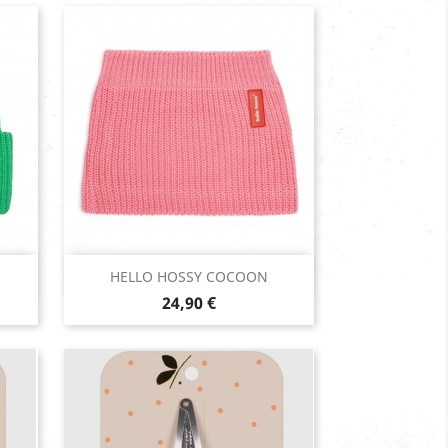
Aperçu rapide

HELLO HOSSY COCOON
Prix
Pink
24,90 €