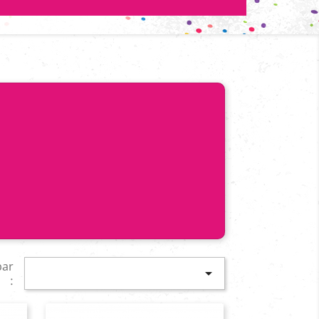
par

: