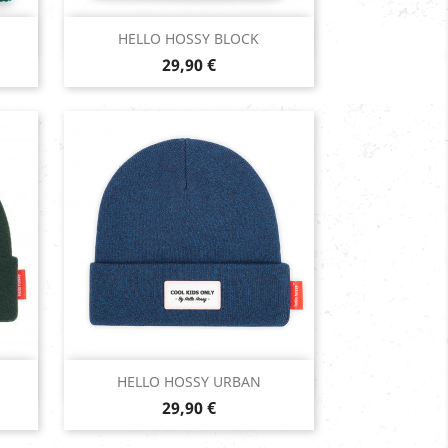
Aperçu rapide

HELLO HOSSY BLOCK
Prix
29,90 €
Aperçu rapide

HELLO HOSSY URBAN
Prix
Midnight
29,90 €