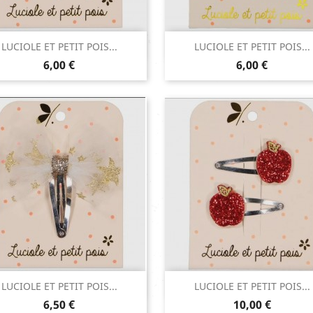
Aperçu rapide
Aperçu rapide


LUCIOLE ET PETIT POIS...
LUCIOLE ET PETIT POIS...
Prix
Prix
Argent
6,00 €
6,00 €
Aperçu rapide
Aperçu rapide


LUCIOLE ET PETIT POIS...
LUCIOLE ET PETIT POIS...
Prix
Prix
Rouge
6,50 €
10,00 €