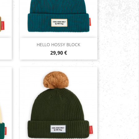
Aperçu rapide

HELLO HOSSY BLOCK
Prix
29,90 €