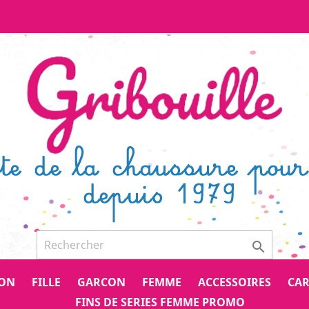

CON
FILLE
GARCON
FEMME
ACCESSOIRES
CAR
FINS DE SERIES FEMME PROMO