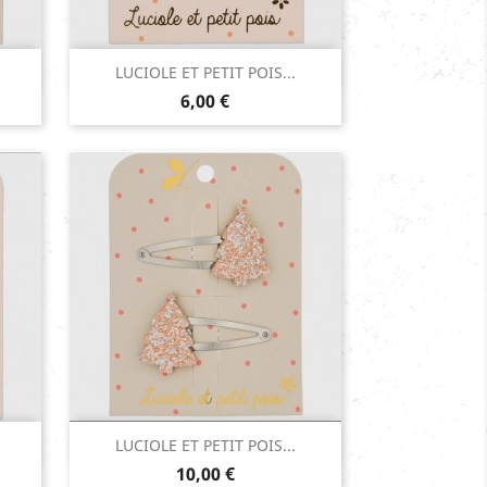
Aperçu rapide

LUCIOLE ET PETIT POIS...
Prix
Rose
6,00 €
Aperçu rapide

LUCIOLE ET PETIT POIS...
Prix
10,00 €