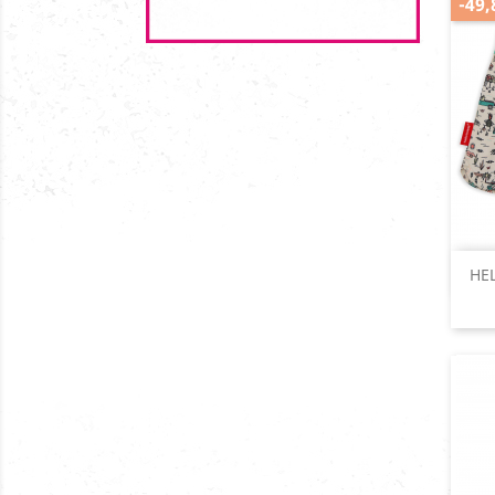
-49
HE