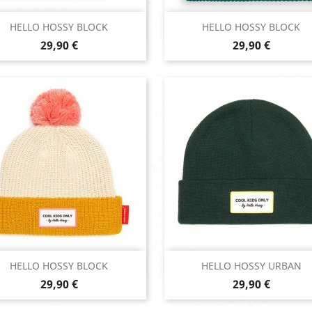
Aperçu rapide
Aperçu rapide


HELLO HOSSY BLOCK
HELLO HOSSY BLOCK
Prix
Prix
29,90 €
29,90 €
Aperçu rapide
Aperçu rapide


HELLO HOSSY BLOCK
HELLO HOSSY URBAN
Prix
Prix
Camel
Green
29,90 €
29,90 €