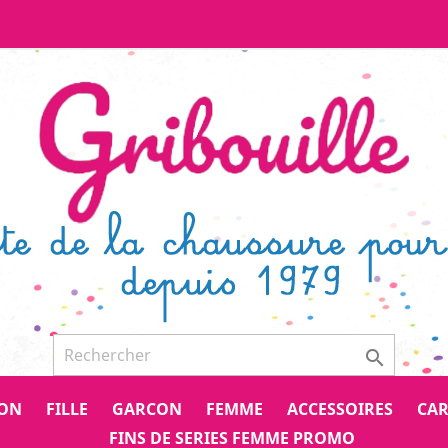

CON
FILLE
GARCON
FEMME
ACCESSOIRES
CAR
FINS DE SERIES FEMME PROMO