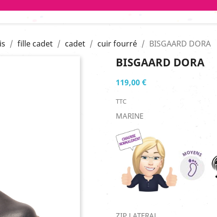
is
fille cadet
cadet
cuir fourré
BISGAARD DORA
BISGAARD DORA
119,00 €
TTC
MARINE
ZIP LATERAL