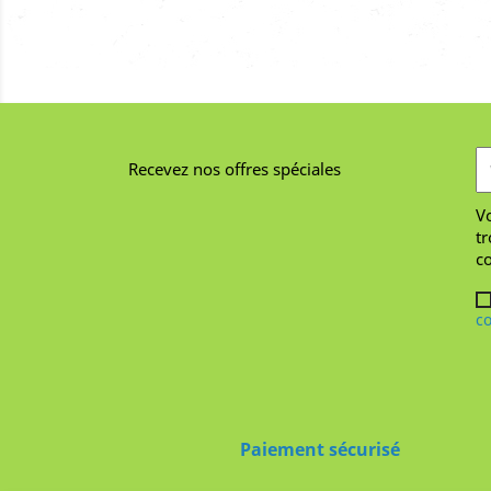
Recevez nos offres spéciales
V
tr
co
co
Paiement sécurisé