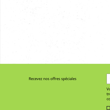
Recevez nos offres spéciales
V
tr
co