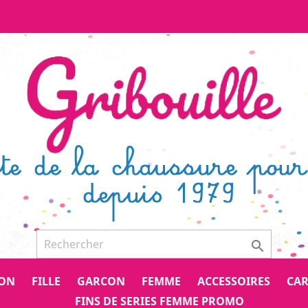

CON
FILLE
GARCON
FEMME
ACCESSOIRES
CAR
FINS DE SERIES FEMME PROMO